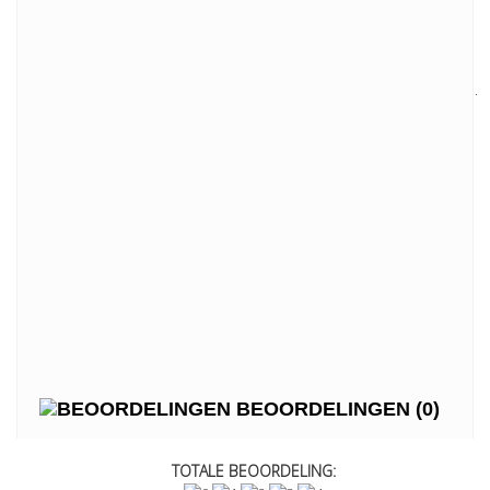
Cut Off Frequency
65 GHz
Conductor: OD .060
Structure
Shield: 38 AWG SPC, OD 0.078" Nom.
Jacket: OD 0.098"
1dBi at 30cm with 2 connectors
1Ghz: 25.7 dB/100ft
2Ghz: 37 dB/100ft
Attenuation
3Ghz: 46 dB/100ft
4Ghz: 53.8 dB/100ft
5Ghz: 60.9 dB/100ft
6Ghz: 67.3 dB/100ft
Weght per 1000ft: 12.2 lbs max
Physical
Minimum Bend Radius: 0.5"
Temperature
Operating: -55 to +200 degree C
BEOORDELINGEN
(0)
TOTALE BEOORDELING: