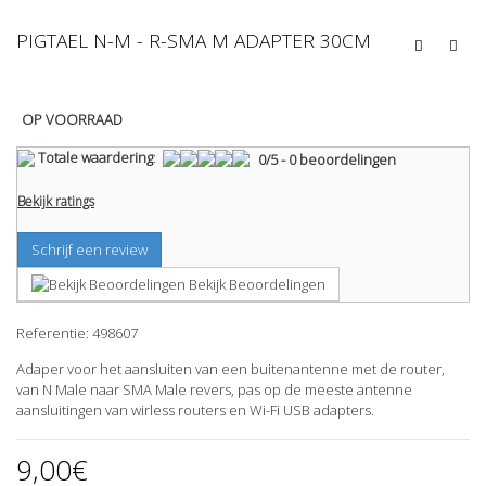
PIGTAEL N-M - R-SMA M ADAPTER 30CM
OP VOORRAAD
Totale waardering
:
0
/
5
-
0
beoordelingen
Bekijk ratings
Schrijf een review
Bekijk Beoordelingen
Referentie:
498607
Adaper voor het aansluiten van een buitenantenne met de router,
van N Male naar SMA Male revers, pas op de meeste antenne
aansluitingen van wirless routers en Wi-Fi USB adapters.
9,00€