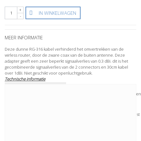
+
IN WINKELWAGEN
-
MEER INFORMATIE
Deze dunne RG-316 kabel verhinderd het omvertrekken van de
wirless router, door de zware coax van de buiten antenne. Deze
adapter geeft een zeer beperkt signaalverlies van 0.3 dBi. dit is het
gecombineerde signaalverlies van de 2 connectors en 30cm kabel
over 1dBi. Niet geschikt voor openluchtgebruik.
Technische informatie
Male Reversed SMA to Male N-Type
Connector type
Connects indoor AP to Outdoor Ante
30cm
Length
Special length available upon request
Impedance
50 Ohms nominal
Capacitance
32 pF/ft