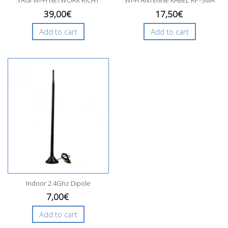
YAGI WI-FI NETWORK RICHT
WI-FI ANTENNE KABEL RP-SMA
ANTENNE...
F...
39,00€
17,50€
Add to cart
Add to cart
Indoor 2.4Ghz Dipole
Antenne...
7,00€
Add to cart