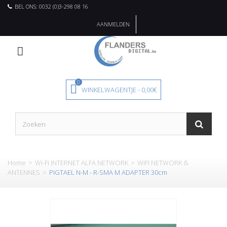
BEL ONS: 0032 (0)3-298 08 16
AANMELDEN
0
WINKELWAGENTJE
-
0,00€
Home
>
Wi-Fi INTERNET ALFA NETWORK
>
WIFI NETWORK &
ANTENNES
>
PIGTAEL N-M - R-SMA M ADAPTER 30cm