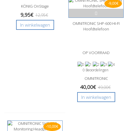
-9,00€
KÖNIG OnStage
9,95€
12,95€
OMNITRONIC SHP-600 HI-FI
In winkelwagen
Hoofdtelefoon
OP VOORRAAD
0 Beoordelingen
OMNITRONIC
40,00€
49,00€
In winkelwagen
-10,00€