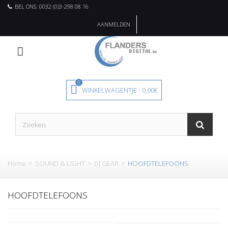
BEL ONS: 0032 (0)3-298 08 16
AANMELDEN
0
WINKELWAGENTJE
-
0,00€
Home
>
SOUND & LIGHT
>
DJ GEAR
>
HOOFDTELEFOONS
HOOFDTELEFOONS