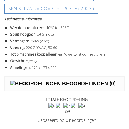
SPARK TITANIUM COMPOSIT POEDER 200GR
Technische informatie
Werktemperaturen:
-10°C tot 50°C
Spuit hoogte:
1 tot 5 meter
Vermogen:
750W (2,6A)
Voeding:
220-240VAC, 50-60 Hz
Tot 6 machines koppelbaar
via Powertwist connectoren
Gewicht:
5,65 kg
Afmetingen:
175 x 175 x 255mm
BEOORDELINGEN
(0)
TOTALE BEOORDELING:
0
/
5
Gebaseerd op
0
beoordelingen