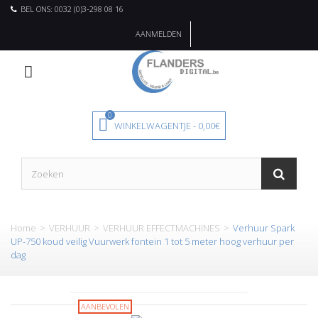
BEL ONS: 0032 (0)3-298 08 16
AANMELDEN
0
WINKELWAGENTJE
-
0,00€
Home
>
VERHUUR
>
VERHUUR EFFECTMACHINES
>
Verhuur Spark
UP-750 koud veilig Vuurwerk fontein 1 tot 5 meter hoog verhuur per
dag
AANBEVOLEN