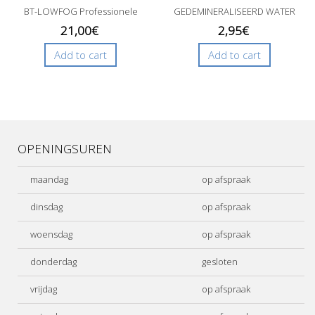
BT-LOWFOG Professionele
GEDEMINERALISEERD WATER
PRO...
voor LOW...
21,00€
2,95€
Add to cart
Add to cart
OPENINGSUREN
maandag
op afspraak
dinsdag
op afspraak
woensdag
op afspraak
donderdag
gesloten
vrijdag
op afspraak