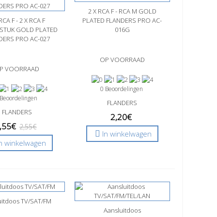
2 X RCA F - RCA M GOLD
Snel bekijken
RCA F - 2 X RCA F
l bekijken
PLATED FLANDERS PRO AC-
STUK GOLD PLATED
016G
DERS PRO AC-027
OP VOORRAAD
P VOORRAAD
0 Beoordelingen
 Beoordelingen
FLANDERS
FLANDERS
2,20€
,55€
2,55€
In winkelwagen
In winkelwagen
uitdoos TV/SAT/FM
l bekijken
Snel bekijken
Aansluitdoos