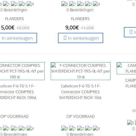
0
0 Beoordelingen
0 Beoordelingen
FLANDERS
FLANDERS
15,00€
9,00€
18,00€
11,00€
In winkelwagen
In winkelwagen
CAMPI
Sne
belcon F-6-TD 5.1 F-
nel bekijken
Cabelcon F-6-TD 5.1 F-
Snel bekijken
FLAN
nnector COMPRES
Connector COMPRES
ERDICHT INOX 100st.
WATERDICHT INOX 10st.
O
OP VOORRAAD
OP VOORRAAD
0
0 Beoordelingen
0 Beoordelingen