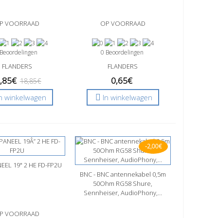
P VOORRAAD
OP VOORRAAD
 Beoordelingen
0 Beoordelingen
FLANDERS
FLANDERS
,85€
0,65€
18,85€
In winkelwagen
In winkelwagen
-2,00€
EEL 19" 2 HE FD-FP2U
l bekijken
BNC - BNC antennekabel 0,5m
Snel bekijken
50Ohm RG58 Shure,
Sennheiser, AudioPhony,…
P VOORRAAD