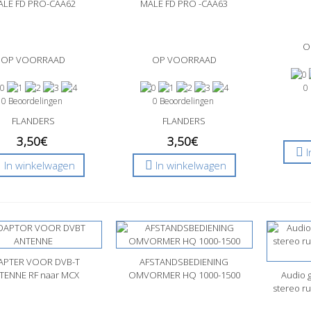
ALE FD PRO-CAA62
MALE FD PRO -CAA63
O
OP VOORRAAD
OP VOORRAAD
0
0 Beoordelingen
0 Beoordelingen
FLANDERS
FLANDERS
3,50€
3,50€
In winkelwagen
In winkelwagen
APTER VOOR DVB-T
nel bekijken
AFSTANDSBEDIENING
Snel bekijken
TENNE RF naar MCX
OMVORMER HQ 1000-1500
Audio 
Sne
stereo r