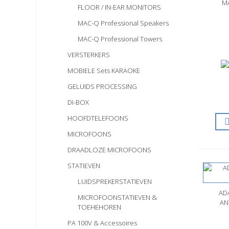
M
FLOOR / IN-EAR MONITORS
MAC-Q Professional Speakers
MAC-Q Professional Towers
VERSTERKERS
MOBIELE Sets KARAOKE
GELUIDS PROCESSING
DI-BOX
HOOFDTELEFOONS
MICROFOONS
DRAADLOZE MICROFOONS
STATIEVEN
LUIDSPREKERSTATIEVEN
AD
S
MICROFOONSTATIEVEN &
AN
TOEHEHOREN
PA 100V & Accessoires