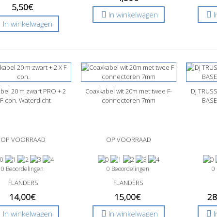
5,50€
In winkelwagen
In winkelwagen
bel 20 m zwart PRO + 2
nel bekijken
Coaxkabel wit 20m met twee F-
Snel bekijken
DJ TRUS
Sne
 F-con. Waterdicht
connectoren 7mm
BASE
OP VOORRAAD
OP VOORRAAD
0 Beoordelingen
0 Beoordelingen
0
FLANDERS
FLANDERS
14,00€
15,00€
28
In winkelwagen
In winkelwagen