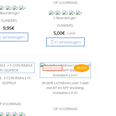
OP VOORRAAD
 Beoordelingen
0 Beoordelingen
FLANDERS
FLANDERS
9,95€
5,00€
7,00€
In winkelwagen
In winkelwagen
-80,00€
AANBEVOLEN
 - F-CON FEMALE FC-
l bekijken
022PROF
Bruiloft Lichtshow Laser 5 watt
Snel bekijken
met BT en APP Wedding-
Animation LA-01
P VOORRAAD
OP VOORRAAD