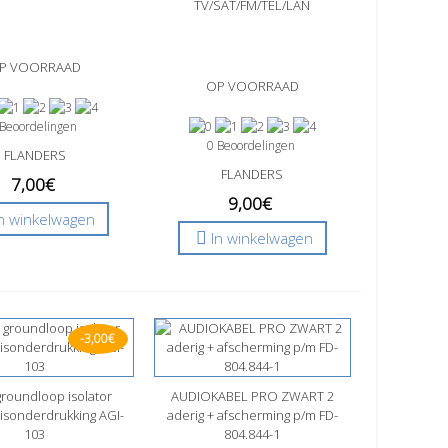
TV/SAT/FM/TEL/LAN
P VOORRAAD
OP VOORRAAD
 Beoordelingen
0 Beoordelingen
FLANDERS
FLANDERS
7,00€
9,00€
In winkelwagen
In winkelwagen
-3,00€
groundloop isolator
l bekijken
AUDIOKABEL PRO ZWART 2
Snel bekijken
uisonderdrukking AGI-
aderig + afscherming p/m FD-
103
804.844-1