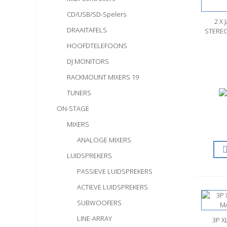
CD/USB/SD-Spelers
2 X 
S
DRAAITAFELS
STERE
HOOFDTELEFOONS
DJ MONITORS
RACKMOUNT MIXERS 19
TUNERS
ON-STAGE
MIXERS
ANALOGE MIXERS
LUIDSPREKERS
PASSIEVE LUIDSPREKERS
ACTIEVE LUIDSPREKERS
SUBWOOFERS
LINE-ARRAY
3P X
S