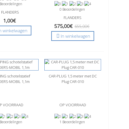
 Beoordelingen
0 Beoordelingen
FLANDERS
FLANDERS
1,00€
575,00€
655,00€
In winkelwagen
In winkelwagen
NG schotelstatief
l bekijken
CAR-PLUG 1,5 meter met DC
Snel bekijken
DERS-MOBIL 1,1m
Plug CAR-010
P VOORRAAD
OP VOORRAAD
 Beoordelingen
1 Beoordelingen