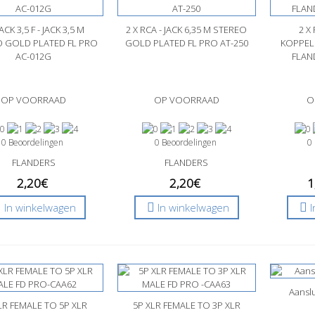
JACK 3,5 F - JACK 3,5 M
nel bekijken
2 X RCA - JACK 6,35 M STEREO
Snel bekijken
2 X 
Sne
O GOLD PLATED FL PRO
GOLD PLATED FL PRO AT-250
KOPPEL
AC-012G
FLAN
OP VOORRAAD
OP VOORRAAD
O
0 Beoordelingen
0 Beoordelingen
0
FLANDERS
FLANDERS
2,20€
2,20€
1
In winkelwagen
In winkelwagen
Aansl
Sne
LR FEMALE TO 5P XLR
nel bekijken
5P XLR FEMALE TO 3P XLR
Snel bekijken