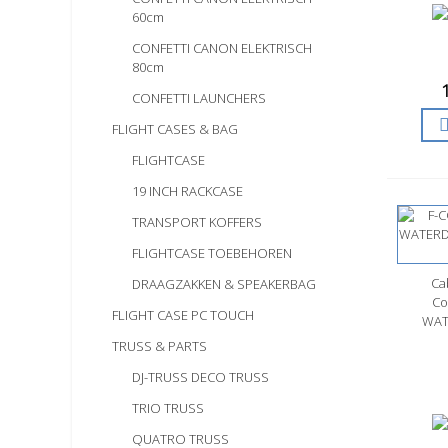
60cm
CONFETTI CANON ELEKTRISCH
80cm
CONFETTI LAUNCHERS
FLIGHT CASES & BAG
FLIGHTCASE
19 INCH RACKCASE
TRANSPORT KOFFERS
FLIGHTCASE TOEBEHOREN
Ca
S
DRAAGZAKKEN & SPEAKERBAG
Co
FLIGHT CASE PC TOUCH
WAT
TRUSS & PARTS
DJ-TRUSS DECO TRUSS
TRIO TRUSS
QUATRO TRUSS