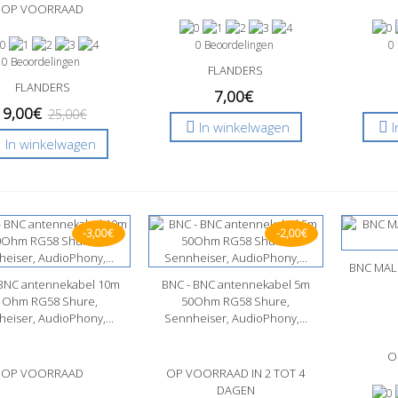
OP VOORRAAD
0 Beoordelingen
0
0 Beoordelingen
FLANDERS
FLANDERS
7,00€
19,00€
25,00€
In winkelwagen
In winkelwagen
-3,00€
-2,00€
BNC MALE
Sne
 BNC antennekabel 10m
nel bekijken
BNC - BNC antennekabel 5m
Snel bekijken
 Ohm RG58 Shure,
50Ohm RG58 Shure,
heiser, AudioPhony,…
Sennheiser, AudioPhony,…
O
OP VOORRAAD
OP VOORRAAD IN 2 TOT 4
DAGEN