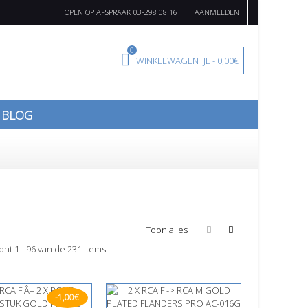
OPEN OP AFSPRAAK 03-298 08 16
AANMELDEN
0
WINKELWAGENTJE
-
0,00€
BLOG
Toon alles
ont 1 - 96 van de 231 items
-1,00€