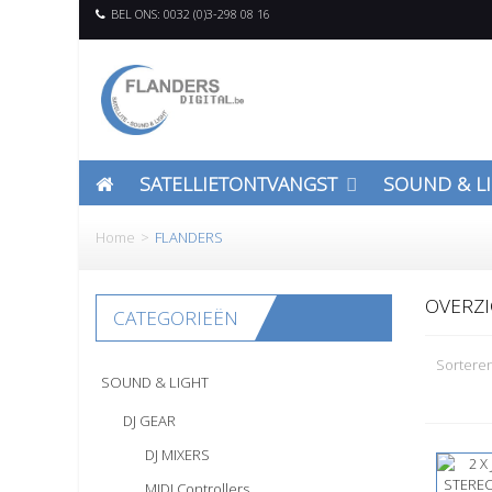
BEL ONS: 0032 (0)3-298 08 16
SATELLIETONTVANGST
SOUND & L
Home
>
FLANDERS
OVERZI
CATEGORIEËN
Sortere
SOUND & LIGHT
DJ GEAR
DJ MIXERS
MIDI Controllers