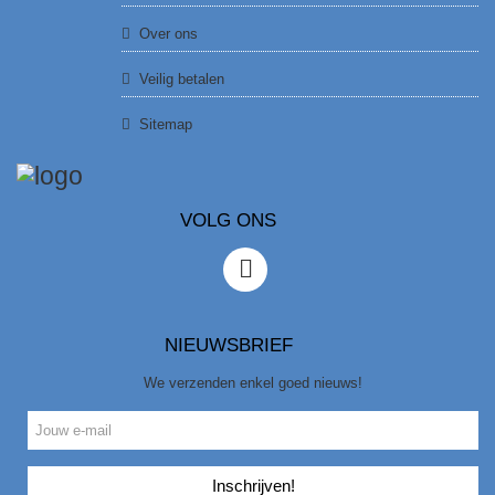
Over ons
Veilig betalen
Sitemap
VOLG ONS
NIEUWSBRIEF
We verzenden enkel goed nieuws!
Inschrijven!