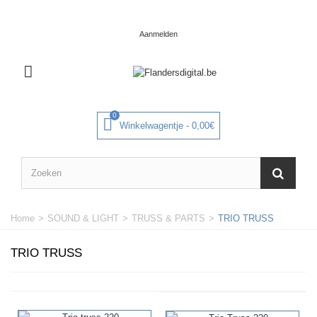
Bel ons: 0032 (0)3-298 08 16
Aanmelden
0
Winkelwagentje
-
0,00€
Home
>
SOUND & LIGHT
>
TRUSS & PARTS
>
TRIO TRUSS
TRIO TRUSS