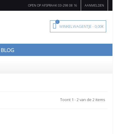
OPEN OP AFSPRAAK 03-298 08 16
AANMELDEN
0
WINKELWAGENTJE
-
0,00€
BLOG
Toont 1 - 2 van de 2 items