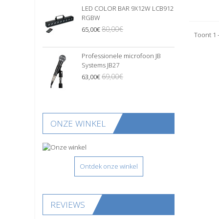
LED COLOR BAR 9X12W LCB912
RGBW
80,00€
65,00€
Toont 1 
Professionele microfoon JB
Systems JB27
69,00€
63,00€
ONZE WINKEL
Ontdek onze winkel
REVIEWS