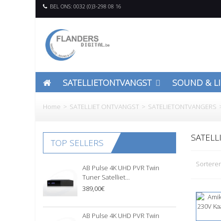
BEL ONS: 0032 (0)3-298 08 16
SATELLIETONTVANGST
SOUND & L
Home
>
SATELLIET ONTVANGST
>
SATELIETONTVANGERS
SATEL
TOP SELLERS
Sortere
AB Pulse 4K UHD PVR Twin
Tuner Satelliet...
389,00€
AB Pulse 4K UHD PVR Twin