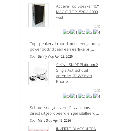
Actieve Top Speaker 15''
MAC-Q TOP1520-A 2000
watt
(5/5)
Top speaker all round met meer genoeg
power body dit aan een eerlijke prij...
Door
Benny V
op
Apr 22, 2026
Selfsat SNIPE Platinum 2
Single Aut. schotel
antenne, BT & Smart
Phone
(5/5)
Schotel snel geleverd. Bij aankomst
direct uitgeprobeerd en geïnstalleerd....
Door
Marc S
op
Apr 13, 2026
INVERTO BLACK ULTRA