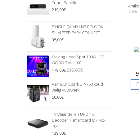
Tuner Satelliet...
Amiko
S
219,00€
230V 
SINGLE QUAD LNB RELOOK
SLIM FEED EASY CONNECT
35,00€
Moving Head Spot 100W LED
GOBO TMH-100
219,00€
179,00€
9
Verhuur Spark UP-750 koud
veilig Vuurwerk...
50,00€
TV Vlaanderen UHD 4K
Decoder + smartcard M7 MZ-
104
139,00€