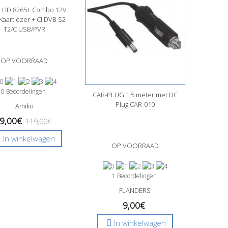
 HD 8265+ Combo 12V
nel bekijken
Kaartlezer + CI DVB S2
T2/C USB/PVR
OP VOORRAAD
0 Beoordelingen
CAR-PLUG 1,5 meter met DC
Snel bekijken
Plug CAR-010
Amiko
9,00€
119,00€
In winkelwagen
OP VOORRAAD
1 Beoordelingen
FLANDERS
9,00€
In winkelwagen