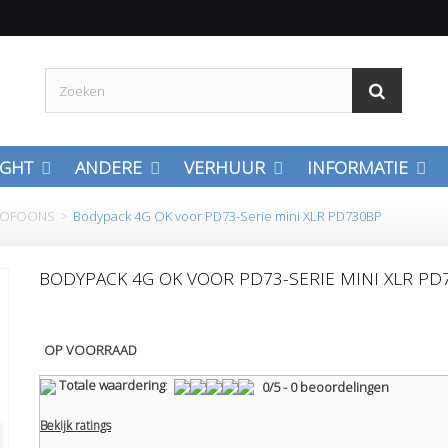
IGHT
ANDERE
VERHUUR
INFORMATIE
ROFOONS
>
Bodypack 4G OK voor PD73-Serie mini XLR PD730BP
BODYPACK 4G OK VOOR PD73-SERIE MINI XLR PD
OP VOORRAAD
Totale waardering
:
0
/
5
-
0
beoordelingen
Bekijk ratings