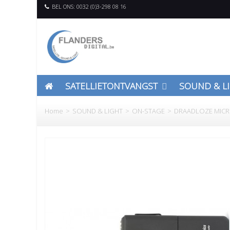
BEL ONS: 0032 (0)3-298 08 16
SATELLIETONTVANGST
SOUND & L
Home
>
SOUND & LIGHT
>
ON-STAGE
>
DRAADLOZE MIC