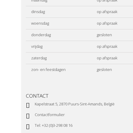
dinsdag
op afspraak
woensdag
op afspraak
donderdag
gesloten
vrijdag
op afspraak
zaterdag
op afspraak
zon- en feestdagen
gesloten
CONTACT
Kapelstraat 5, 2870 Puurs-Sint-Amands, België
Contactformulier
Tel: +32 (0)3-298 08 16