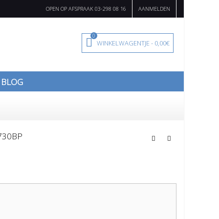
OPEN OP AFSPRAAK 03-298 08 16
AANMELDEN
0
WINKELWAGENTJE
-
0,00€
BLOG
730BP