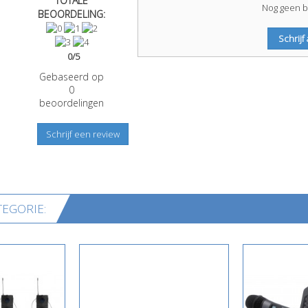
TOTALE
Nog geen b
BEOORDELING:
Schrijf
0
/
5
Gebaseerd op
0
beoordelingen
Schrijf een review
EGORIE: