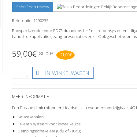
Bekijk Beoordeling
Schrijf een review
Referentie:
1290235
Bodypackzender voor PD73 draadloos UHF microfoonsystemen. Uitge
handsfree applicaties, zang, presentaties enz... Ook geschikt voor i
59,00€
80,00€
-21,00€
+
IN WINKELWAGEN
-
MEER INFORMATIE
Een Dasspeld microfoon en Headset, zijn eveneens verkrijgbaar. 4G
Keuzekanalen
IR-learn systeem voor kanaalkeuze
Dempingsschakelaar (0dB of -10dB)