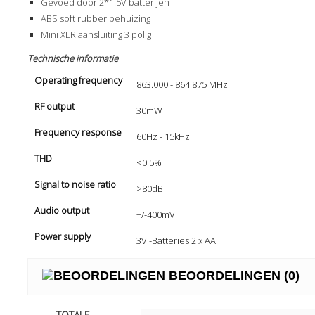
Gevoed door 2*1.5V batterijen
ABS soft rubber behuizing
Mini XLR aansluiting 3 polig
Technische informatie
Operating frequency
863.000 - 864.875 MHz
RF output
30mW
Frequency response
60Hz - 15kHz
THD
<0.5%
Signal to noise ratio
>80dB
Audio output
+/-400mV
Power supply
3V -Batteries 2 x AA
BEOORDELINGEN
(0)