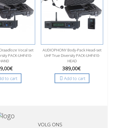
raadloze Vocal set
AUDIOPHONY Body-Pack Head-set
AUDIOPHO
rsity PACK-UHF410-
UHF True Diversity PACK-UHF410-
set UH
HAND
HEAD
9,00€
389,00€
d to cart
Add to cart
VOLG ONS