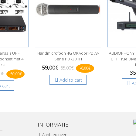
anaals UHF
Handmicrofoon 4G OK voor PD73-
AUDIOPHONY D
oonset met 4
Serie PD730HH
UHF True Dive
ack
59,00€
65,00€
-6,00€
35
0€
-50,00€
Add to cart
Ad
 cart
INFORMATIE
Aanbiedingen