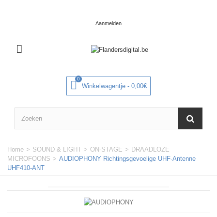
Bel ons: 0032 (0)3-298 08 16
Aanmelden
0
Winkelwagentje
-
0,00€
Home
>
SOUND & LIGHT
>
ON-STAGE
>
DRAADLOZE
MICROFOONS
>
AUDIOPHONY Richtingsgevoelige UHF-Antenne
UHF410-ANT