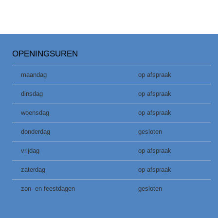
OPENINGSUREN
maandag
op afspraak
dinsdag
op afspraak
woensdag
op afspraak
donderdag
gesloten
vrijdag
op afspraak
zaterdag
op afspraak
zon- en feestdagen
gesloten