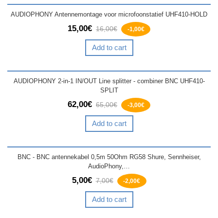
AUDIOPHONY Antennemontage voor microfoonstatief UHF410-HOLD
15,00€
16,00€
-1,00€
Add to cart
AUDIOPHONY 2-in-1 IN/OUT Line splitter - combiner BNC UHF410-
SPLIT
62,00€
65,00€
-3,00€
Add to cart
BNC - BNC antennekabel 0,5m 50Ohm RG58 Shure, Sennheiser,
AudioPhony,…
5,00€
7,00€
-2,00€
Add to cart