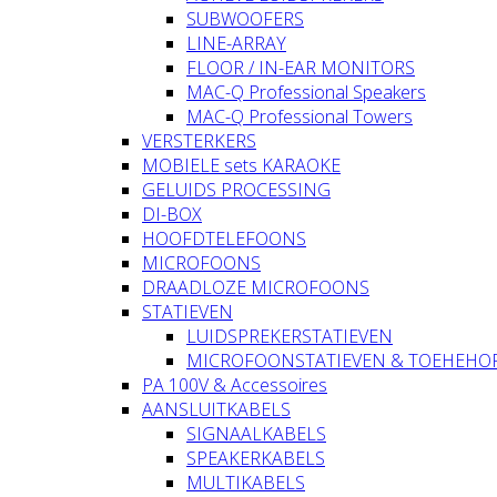
SUBWOOFERS
LINE-ARRAY
FLOOR / IN-EAR MONITORS
MAC-Q Professional Speakers
MAC-Q Professional Towers
VERSTERKERS
MOBIELE sets KARAOKE
GELUIDS PROCESSING
DI-BOX
HOOFDTELEFOONS
MICROFOONS
DRAADLOZE MICROFOONS
STATIEVEN
LUIDSPREKERSTATIEVEN
MICROFOONSTATIEVEN & TOEHEHO
PA 100V & Accessoires
AANSLUITKABELS
SIGNAALKABELS
SPEAKERKABELS
MULTIKABELS