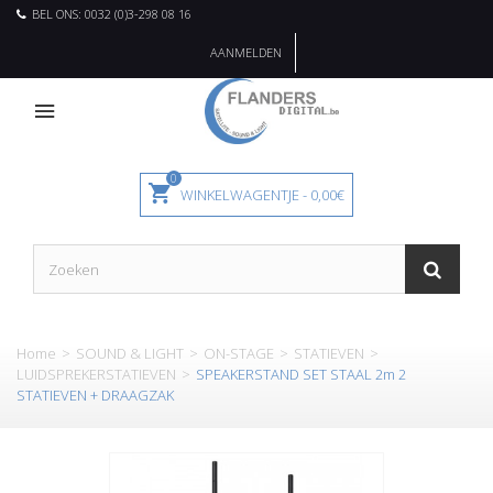
BEL ONS: 0032 (0)3-298 08 16
AANMELDEN
0
WINKELWAGENTJE
-
0,00€
Home
>
SOUND & LIGHT
>
ON-STAGE
>
STATIEVEN
>
LUIDSPREKERSTATIEVEN
>
SPEAKERSTAND SET STAAL 2m 2
STATIEVEN + DRAAGZAK