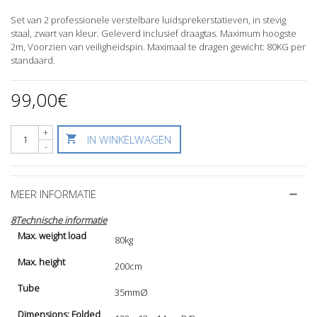
Set van 2 professionele verstelbare luidsprekerstatieven, in stevig
staal, zwart van kleur. Geleverd inclusief draagtas. Maximum hoogste
2m, Voorzien van veiligheidspin. Maximaal te dragen gewicht: 80KG per
standaard.
99,00€
+
IN WINKELWAGEN
-
MEER INFORMATIE
8Technische informatie
Max. weight load
80kg
Max. height
200cm
Tube
35mmØ
Dimensions: Folded